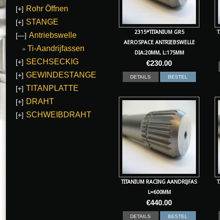
Rohr Öffnen
[+]
STANGE
[+]
2315*TITANIUM GR5
T
Antriebswelle
[—]
AEROSPACE ANTRIEBSWELLE
Ti-Aandrijfassen
DIA:20MM, L:175MM
SECHSECKIG
[+]
€
230.00
GEWINDESTANGE
[+]
DETAILS
BESTEL
TITANPLATTE
[+]
DRAHT
[+]
SCHWEIBDRAHT
[+]
TITANIUM RACING AANDRIJFAS
T
L=600MM
€
440.00
DETAILS
BESTEL