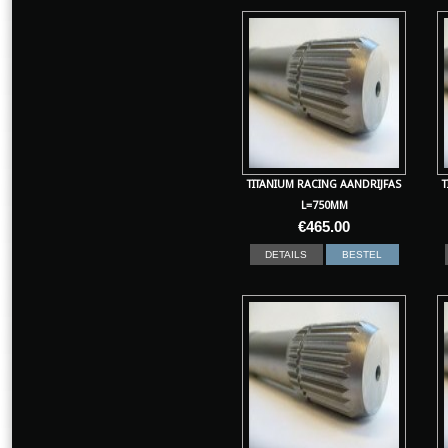
TITANIUM RACING AANDRIJFAS
T
L=750MM
€
465.00
DETAILS
BESTEL