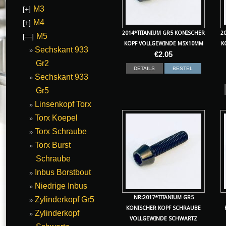
M3
[+]
M4
[+]
2014*TITANIUM GR5 KONISCHER
2
M5
[—]
KOPF VOLLGEWINDE M5X10MM
K
Sechskant 933
€
2.05
Gr2
DETAILS
BESTEL
Sechskant 933
Gr5
Linsenkopf Torx
Torx Koepel
Torx Schraube
Torx Burst
Schraube
Inbus Borstbout
Niedrige Inbus
NR:2017*TITANIUM GR5
Zylinderkopf Gr5
KONISCHER KOPF SCHRAUBE
Zylinderkopf
VOLLGEWINDE SCHWARTZ