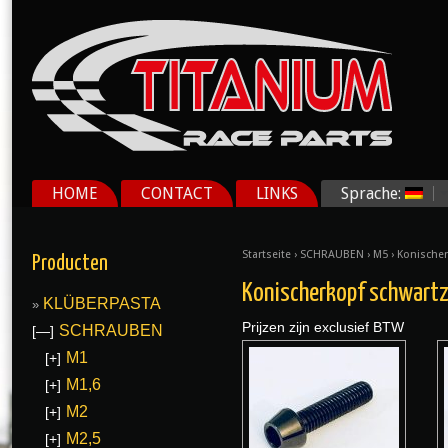
HOME
CONTACT
LINKS
Sprache:
Startseite
›
SCHRAUBEN
›
M5
› Konische
Producten
Konischerkopf schwart
KLÜBERPASTA
Prijzen zijn exclusief BTW
SCHRAUBEN
[—]
M1
[+]
M1,6
[+]
M2
[+]
M2,5
[+]