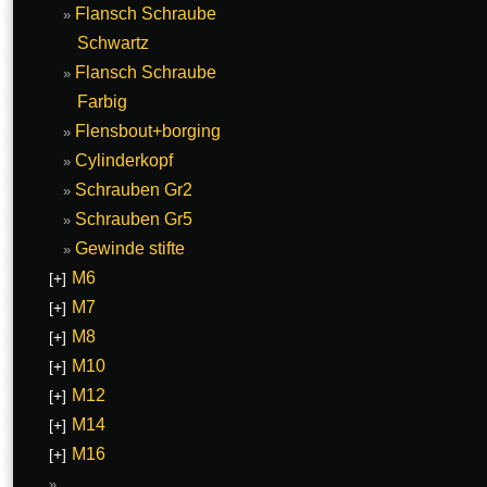
Flansch Schraube
Schwartz
Flansch Schraube
Farbig
Flensbout+borging
Cylinderkopf
Schrauben Gr2
Schrauben Gr5
Gewinde stifte
M6
[+]
M7
[+]
M8
[+]
M10
[+]
M12
[+]
M14
[+]
M16
[+]