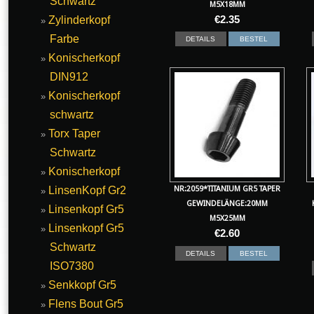
Schwartz
M5X18MM
€
2.35
Zylinderkopf
Farbe
DETAILS
BESTEL
Konischerkopf
DIN912
Konischerkopf
schwartz
Torx Taper
Schwartz
Konischerkopf
LinsenKopf Gr2
NR:2059*TITANIUM GR5 TAPER
GEWINDELÄNGE:20MM
Linsenkopf Gr5
M5X25MM
Linsenkopf Gr5
€
2.60
Schwartz
DETAILS
BESTEL
ISO7380
Senkkopf Gr5
Flens Bout Gr5