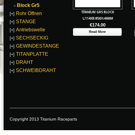
Block Gr5
TITANIUM GR5 BLOCK
Rohr Öffnen
[+]
L:114XB:85XH:46MM
STANGE
[+]
€
174.00
Antriebswelle
[+]
Read More
SECHSECKIG
[+]
GEWINDESTANGE
[+]
TITANPLATTE
[+]
DRAHT
[+]
SCHWEIBDRAHT
[+]
Copyright 2013 Titanium Raceparts