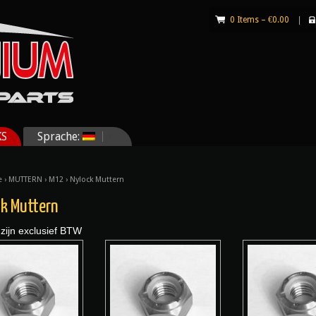
0 Items –
€
0.00
|
KS
Sprache:
e
›
MUTTERN
›
M12
› Nylock Muttern
k Muttern
 zijn exclusief BTW