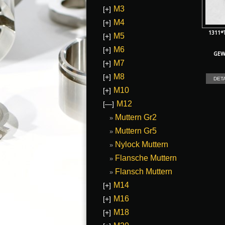
M3
[+]
M4
[+]
1311*
M5
[+]
M6
[+]
GEW
M7
[+]
M8
[+]
DET
M10
[+]
M12
[—]
Muttern Gr2
Muttern Gr5
Nylock Muttern
Flansche Muttern
Flansch Muttern
M14
[+]
M16
[+]
M18
[+]