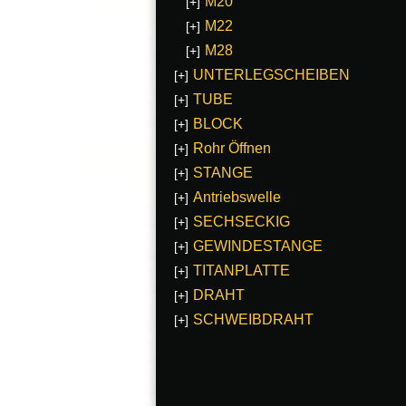
M20
[+]
M22
[+]
M28
[+]
UNTERLEGSCHEIBEN
[+]
TUBE
[+]
BLOCK
[+]
Rohr Öffnen
[+]
STANGE
[+]
Antriebswelle
[+]
SECHSECKIG
[+]
GEWINDESTANGE
[+]
TITANPLATTE
[+]
DRAHT
[+]
SCHWEIBDRAHT
[+]