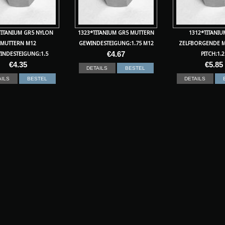
TITANIUM GR5 NYLON
1323*TITANIUM GR5 MUTTERN
1312*TITANIU
MUTTERN M12
GEWINDESTEIGUNG:1.75 M12
ZELFBORGENDE 
€
4.67
INDESTEIGUNG:1.5
PITCH:1.2
€
4.35
€
5.85
DETAILS
BESTEL
AILS
BESTEL
DETAILS