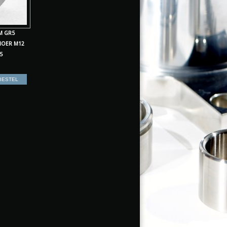
M GR5
MOER M12
5
BESTEL