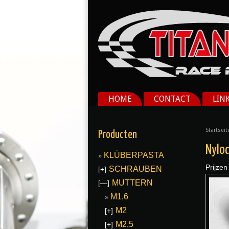
HOME
CONTACT
LIN
Startseit
Producten
Nyloc
KLÜBERPASTA
Prijzen
SCHRAUBEN
[+]
MUTTERN
[—]
M1,6
M2
[+]
M2,5
[+]