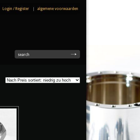
Login
/
Register
|
algemene voorwaarden
|
search