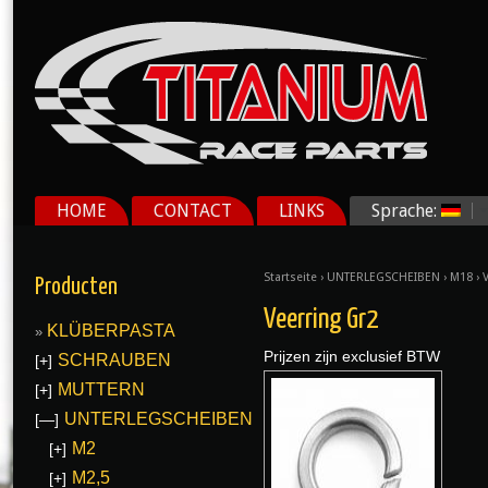
HOME
CONTACT
LINKS
Sprache:
Startseite
›
UNTERLEGSCHEIBEN
›
M18
› 
Producten
Veerring Gr2
KLÜBERPASTA
Prijzen zijn exclusief BTW
SCHRAUBEN
[+]
MUTTERN
[+]
UNTERLEGSCHEIBEN
[—]
M2
[+]
M2,5
[+]