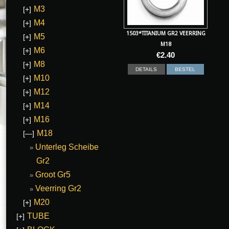
M3
[+]
M4
[+]
1503*TITANIUM GR2 VEERRING
M5
[+]
M18
M6
[+]
€
2.40
M8
[+]
DETAILS
BESTEL
M10
[+]
M12
[+]
M14
[+]
M16
[+]
M18
[—]
Unterleg Scheibe
Gr2
Groot Gr5
Veerring Gr2
M20
[+]
TUBE
[+]