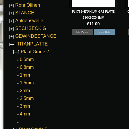
Rohr Öffnen
[+]
PL1765*TITANIUM GR2 PLATTE
C
STANGE
[+]
250X50X0.5MM
Antriebswelle
[+]
€
11.00
SECHSECKIG
[+]
DETAILS
BESTEL
GEWINDESTANGE
[+]
TITANPLATTE
[—]
Plaat Grade 2
[—]
0,5mm
0,8mm
1mm
1,5mm
2mm
2.5mm
3mm
4mm